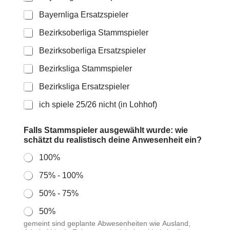
Bayernliga Ersatzspieler
Bezirksoberliga Stammspieler
Bezirksoberliga Ersatzspieler
Bezirksliga Stammspieler
Bezirksliga Ersatzspieler
ich spiele 25/26 nicht (in Lohhof)
Falls Stammspieler ausgewählt wurde: wie
schätzt du realistisch deine Anwesenheit ein?
100%
75% - 100%
50% - 75%
50%
gemeint sind geplante Abwesenheiten wie Ausland,