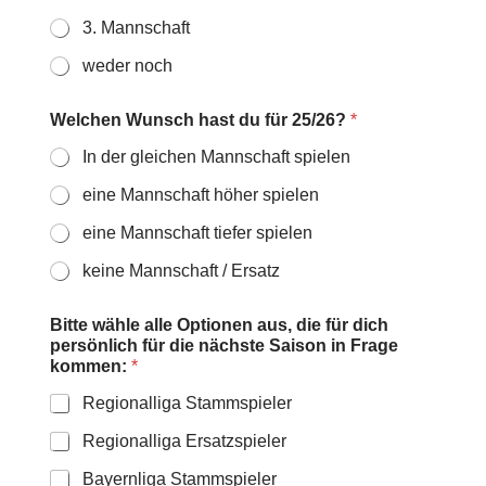
3. Mannschaft
weder noch
Welchen Wunsch hast du für 25/26?
*
In der gleichen Mannschaft spielen
eine Mannschaft höher spielen
eine Mannschaft tiefer spielen
keine Mannschaft / Ersatz
Bitte wähle alle Optionen aus, die für dich
persönlich für die nächste Saison in Frage
kommen:
*
Regionalliga Stammspieler
Regionalliga Ersatzspieler
Bayernliga Stammspieler